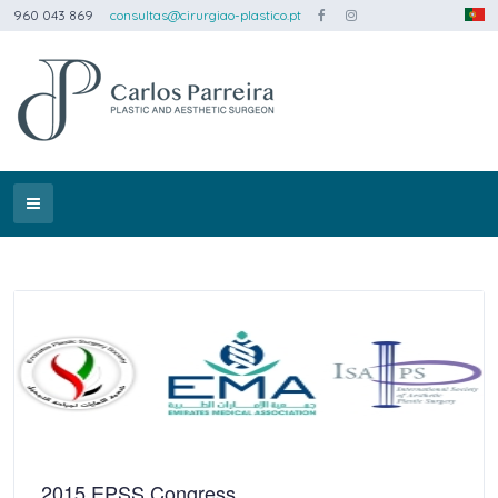
960 043 869
consultas@cirurgiao-plastico.pt
2015 EPSS Congress